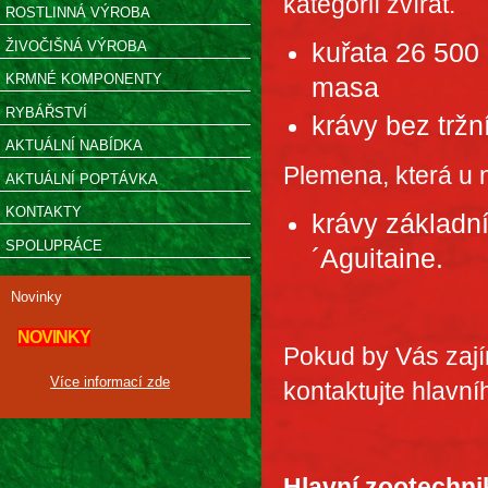
kategorií zvířat.
ROSTLINNÁ VÝROBA
ŽIVOČIŠNÁ VÝROBA
kuřata 26 500
KRMNÉ KOMPONENTY
masa
RYBÁŘSTVÍ
krávy bez trž
AKTUÁLNÍ NABÍDKA
Plemena, která u
AKTUÁLNÍ POPTÁVKA
KONTAKTY
krávy základn
SPOLUPRÁCE
´Aguitaine.
Novinky
NOVINKY
Pokud by Vás zajím
Více informací zde
kontaktujte hlavní
Hlavní zootechni