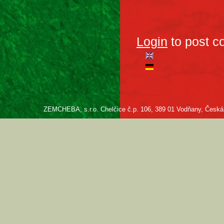
Login
to post 
ZEMCHEBA, s.r.o. Chelčice č.p. 106, 389 01 Vodňany, Česká re