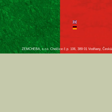
ZEMCHEBA, s.r.o. Chelčice č.p. 106, 389 01 Vodňany, Česká re