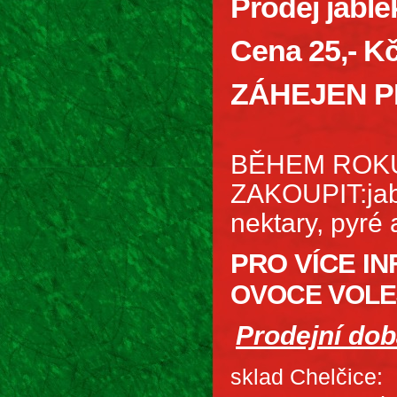
Prodej jabl
Cena 25,- Kč
ZÁHEJEN P
BĚHEM ROK
ZAKOUPIT:jabl
nektary, pyré 
PRO VÍCE I
OVOCE VOLEJ
Prodejní dob
sklad Chelčice: