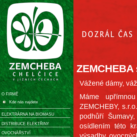
ZEMCHEBA s.
Vážené dámy, váž
O FIRMĚ
Máme upřímnou r
Kde nás najdete
ZEMCHEBY, s.r.o.,
ELEKTRÁRNA NA BIOMASU
podhůří Šumavy, 
DISTRIBUCE ELEKTŘINY
osídlením této kr
OVOCNÁŘSTVÍ
výsadby ovocných