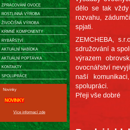
ZPRACOVÁNÍ OVOCE
dělo se tak vždy
ROSTLINNÁ VÝROBA
rozvahu, zádumčivo
ŽIVOČIŠNÁ VÝROBA
spjati.
KRMNÉ KOMPONENTY
ZEMCHEBA, s.r.o.
RYBÁŘSTVÍ
sdružování a spol
AKTUÁLNÍ NABÍDKA
výrazem obrovské
AKTUÁLNÍ POPTÁVKA
ovocnářství nevyj
KONTAKTY
naší komunikac
SPOLUPRÁCE
spolupráci.
Novinky
Přeji vše dobré
NOVINKY
Jarosl
Více informací zde