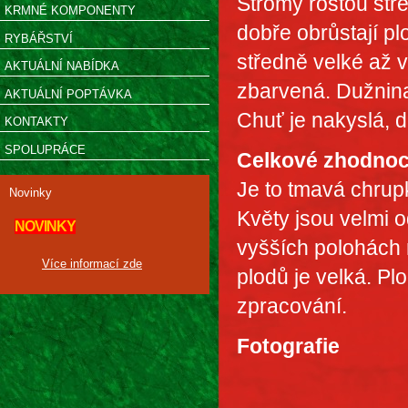
Stromy rostou stře
KRMNÉ KOMPONENTY
dobře obrůstají p
RYBÁŘSTVÍ
středně velké až v
AKTUÁLNÍ NABÍDKA
zbarvená. Dužnina 
AKTUÁLNÍ POPTÁVKA
Chuť je nakyslá, d
KONTAKTY
SPOLUPRÁCE
Celkové zhodnoc
Je to tmavá chrupk
Novinky
Květy jsou velmi 
NOVINKY
vyšších polohách 
Více informací zde
plodů je velká. Pl
zpracování.
Fotografie