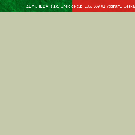
ZEMCHEBA, s.r.o. Chelčice č.p. 106, 389 01 Vodňany, Česká re