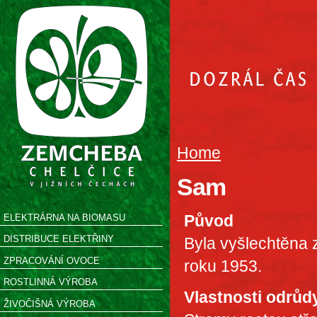
Home
Sam
Původ
ELEKTRÁRNA NA BIOMASU
DISTRIBUCE ELEKTŘINY
Byla vyšlechtěna
ZPRACOVÁNÍ OVOCE
roku 1953.
ROSTLINNÁ VÝROBA
Vlastnosti odrůd
ŽIVOČIŠNÁ VÝROBA