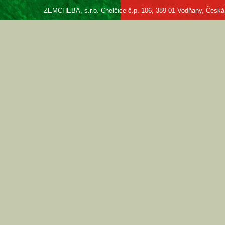
ZEMCHEBA, s.r.o. Chelčice č.p. 106, 389 01 Vodňany, Česká re