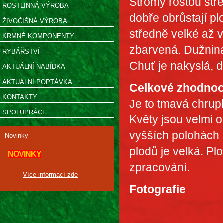
Stromy rostou stře
ROSTLINNÁ VÝROBA
dobře obrůstají p
ŽIVOČIŠNÁ VÝROBA
středně velké až v
KRMNÉ KOMPONENTY
zbarvená. Dužnina 
RYBÁŘSTVÍ
Chuť je nakyslá, d
AKTUÁLNÍ NABÍDKA
AKTUÁLNÍ POPTÁVKA
Celkové zhodnoc
KONTAKTY
Je to tmavá chrupk
SPOLUPRÁCE
Květy jsou velmi 
vyšších polohách 
Novinky
plodů je velká. Pl
NOVINKY
zpracování.
Více informací zde
Fotografie