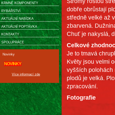
Stromy rostou stře
KRMNÉ KOMPONENTY
dobře obrůstají p
RYBÁŘSTVÍ
středně velké až v
AKTUÁLNÍ NABÍDKA
zbarvená. Dužnina 
AKTUÁLNÍ POPTÁVKA
Chuť je nakyslá, d
KONTAKTY
SPOLUPRÁCE
Celkové zhodnoc
Je to tmavá chrupk
Novinky
Květy jsou velmi 
NOVINKY
vyšších polohách 
Více informací zde
plodů je velká. Pl
zpracování.
Fotografie