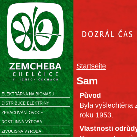
Startseite
Sam
Původ
ELEKTRÁRNA NA BIOMASU
DISTRIBUCE ELEKTŘINY
Byla vyšlechtěna
ZPRACOVÁNÍ OVOCE
roku 1953.
ROSTLINNÁ VÝROBA
Vlastnosti odrůd
ŽIVOČIŠNÁ VÝROBA