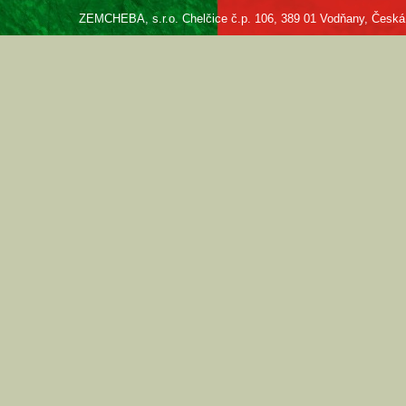
ZEMCHEBA, s.r.o. Chelčice č.p. 106, 389 01 Vodňany, Česká re