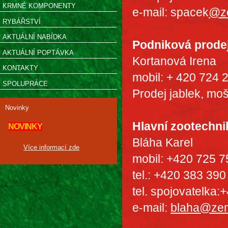
KRMNÉ KOMPONENTY
e-mail: spacek
@z
RYBÁŘSTVÍ
AKTUÁLNÍ NABÍDKA
Podniková prode
AKTUÁLNÍ POPTÁVKA
Kortanová Irena
KONTAKTY
mobil: + 420 724 
SPOLUPRÁCE
Prodej jablek, moš
Novinky
Hlavní zootechni
NOVINKY
Bláha Karel
Více informací zde
mobil: +420 725 7
tel.: +420 383 390
tel. spojovatelka
e-mail:
blaha@ze