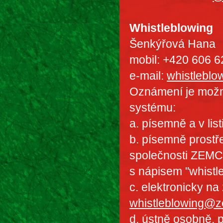
Whistleblowing
Šenkýřová Hana
mobil: +420 606 6
e-mail:
whistlebl
Oznámení je možn
systému:
a. písemně a v li
b. písemně prostř
společnosti ZEMCH
s nápisem "whistle
c. elektronicky na
whistleblowing@
d. ústně osobně, 