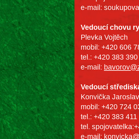
e-mail: soukupov
Vedoucí chovu r
Plevka Vojtěch
mobil: +420 606 7
tel.: +420 383 39
e-mail:
bavorov@
Vedoucí středisk
Konvička Jarosla
mobil: +420 724 0
tel.: +420 383 411
tel. spojovatelka
e-mail: konvicka
@