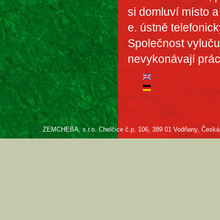
si domluví místo a
e. ústně telefonic
Společnost vyluču
nevykonávají prác
ZEMCHEBA, s.r.o. Chelčice č.p. 106, 389 01 Vodňany, Česká re