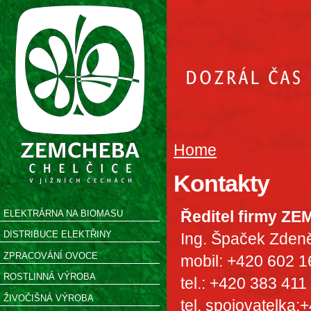
Home
Kontakty
Ředitel firmy ZE
ELEKTRÁRNA NA BIOMASU
DISTRIBUCE ELEKTŘINY
Ing. Špaček Zden
ZPRACOVÁNÍ OVOCE
mobil: +420 602 1
ROSTLINNÁ VÝROBA
tel.: +420 383 411
ŽIVOČIŠNÁ VÝROBA
tel. spojovatelka