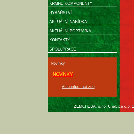
KRMNÉ KOMPONENTY
RYBÁŘSTVÍ
AKTUÁLNÍ NABÍDKA
AKTUÁLNÍ POPTÁVKA
KONTAKTY
SPOLUPRÁCE
Novinky
NOVINKY
Více informací zde
ZEMCHEBA, s.r.o. Chelčice č.p. 10