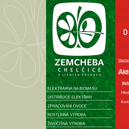
Startse
Akt
Vol
ELEKTRÁRNA NA BIOMASU
Hled
DISTRIBUCE ELEKTŘINY
Kont
ZPRACOVÁNÍ OVOCE
ROSTLINNÁ VÝROBA
ŽIVOČIŠNÁ VÝROBA