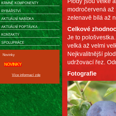
Plody jsou velké a
KRMNÉ KOMPONENTY
modročervená až f
RYBÁŘSTVÍ
zelenavě bílá až n
AKTUÁLNÍ NABÍDKA
AKTUÁLNÍ POPTÁVKA
Celkové zhodnoc
KONTAKTY
Je to pološvestka
SPOLUPRÁCE
velká až velmi vel
Nejkvalitnější plod
Novinky
udržovací řez. Odr
NOVINKY
Fotografie
Více informací zde