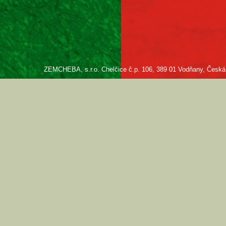
ZEMCHEBA, s.r.o. Chelčice č.p. 106, 389 01 Vodňany, Česká re