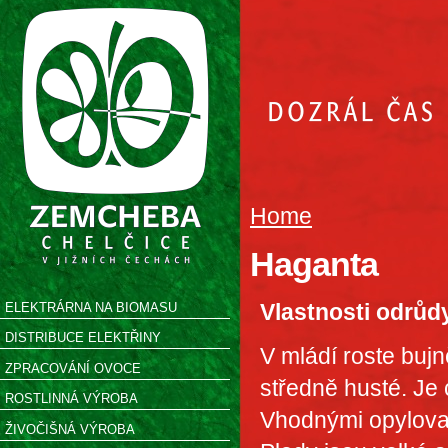
Home
Haganta
Vlastnosti odrůd
ELEKTRÁRNA NA BIOMASU
DISTRIBUCE ELEKTŘINY
V mládí roste bujn
ZPRACOVÁNÍ OVOCE
středně husté. Je
ROSTLINNÁ VÝROBA
Vhodnými opylovač
ŽIVOČIŠNÁ VÝROBA