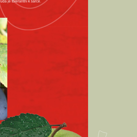
ůda je tolerantní k šarce.