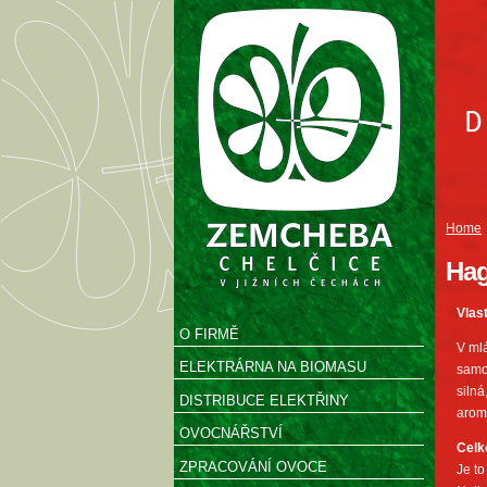
Home
Hag
Vlas
O FIRMĚ
V mlá
ELEKTRÁRNA NA BIOMASU
samos
silná
DISTRIBUCE ELEKTŘINY
arom
OVOCNÁŘSTVÍ
Celk
ZPRACOVÁNÍ OVOCE
Je to