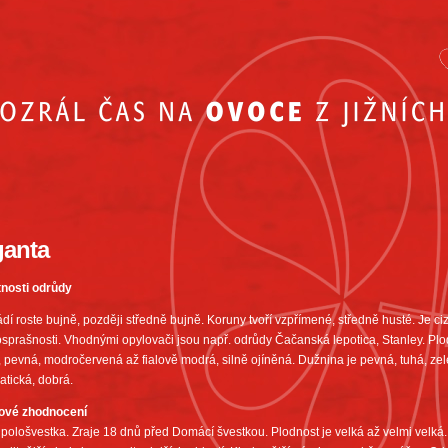
anta
tnosti odrůdy
dí roste bujně, později středně bujně. Koruny tvoří vzpřímené, středně husté. Je 
prašnosti. Vhodnými opylovači jsou např. odrůdy Čačanská lepotica, Stanley. Plody
, pevná, modročervená až fialově modrá, silně ojíněná. Dužnina je pevná, tuhá, zel
atická, dobrá.
ové zhodnocení
 pološvestka. Zraje 18 dnů před Domácí švestkou. Plodnost je velká až velmi velká. 