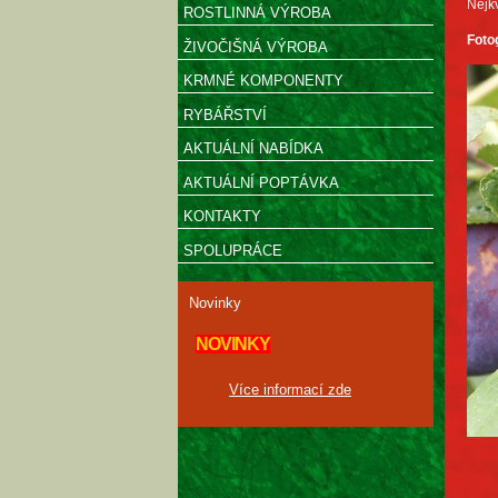
Nejkv
ROSTLINNÁ VÝROBA
Foto
ŽIVOČIŠNÁ VÝROBA
KRMNÉ KOMPONENTY
RYBÁŘSTVÍ
AKTUÁLNÍ NABÍDKA
AKTUÁLNÍ POPTÁVKA
KONTAKTY
SPOLUPRÁCE
Novinky
NOVINKY
Více informací zde