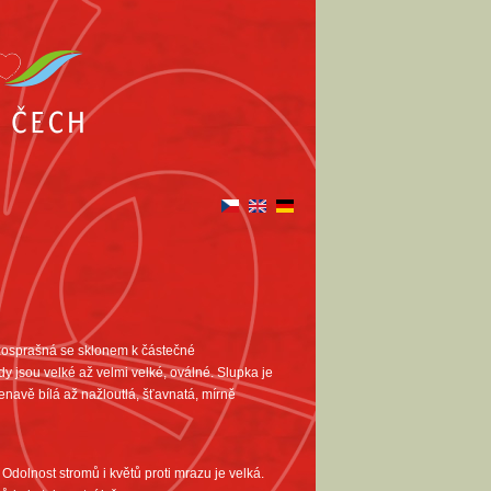
cizosprašná se sklonem k částečné
 jsou velké až velmi velké, oválné. Slupka je
enavě bílá až nažloutlá, šťavnatá, mírně
Odolnost stromů i květů proti mrazu je velká.