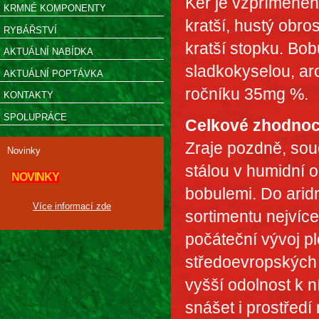
Keř je vzpřímeného
KRMNÉ KOMPONENTY
kratší, hustý obro
RYBÁŘSTVÍ
kratší stopku. Bobu
AKTUÁLNÍ NABÍDKA
sladkokyselou, ar
AKTUÁLNÍ POPTÁVKA
ročníku 35mg %.
KONTAKTY
SPOLUPRÁCE
Celkové zhodnoc
Zraje pozdně, sou
Novinky
stálou v humidní 
NOVINKY
bobulemi. Do aridn
Více informací zde
sortimentu nejvíce
počáteční vývoj pl
středoevropských 
vyšší odolnost k n
snášet i prostředí