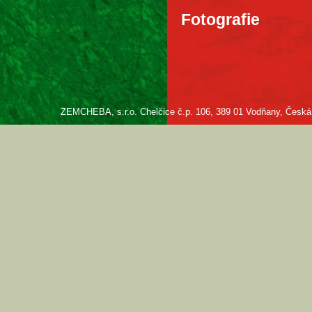
Fotografie
ZEMCHEBA, s.r.o. Chelčice č.p. 106, 389 01 Vodňany, Česká re