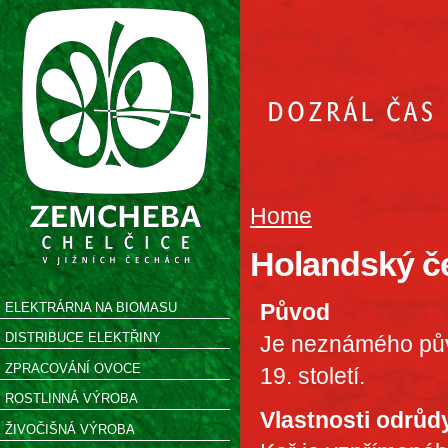
Home
Holandský č
Původ
ELEKTRÁRNA NA BIOMASU
DISTRIBUCE ELEKTŘINY
Je neznámého pův
ZPRACOVÁNÍ OVOCE
19. století.
ROSTLINNÁ VÝROBA
Vlastnosti odrůd
ŽIVOČIŠNÁ VÝROBA