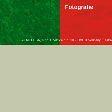
Fotografie
ZEMCHEBA, s.r.o. Chelčice č.p. 106, 389 01 Vodňany, Česká re