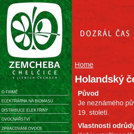
Home
Holandský č
Původ
O FIRMĚ
ELEKTRÁRNA NA BIOMASU
Je neznámého pův
DISTRIBUCE ELEKTŘINY
19. století.
OVOCNÁŘSTVÍ
Vlastnosti odrůd
ZPRACOVÁNÍ OVOCE