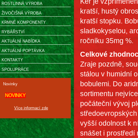
Keř je vzpřímeného
ROSTLINNÁ VÝROBA
kratší, hustý obro
ŽIVOČIŠNÁ VÝROBA
kratší stopku. Bobu
KRMNÉ KOMPONENTY
sladkokyselou, ar
RYBÁŘSTVÍ
ročníku 35mg %.
AKTUÁLNÍ NABÍDKA
AKTUÁLNÍ POPTÁVKA
Celkové zhodnoc
KONTAKTY
Zraje pozdně, sou
SPOLUPRÁCE
stálou v humidní 
bobulemi. Do aridn
Novinky
sortimentu nejvíce
NOVINKY
počáteční vývoj pl
Více informací zde
středoevropských 
vyšší odolnost k n
snášet i prostředí