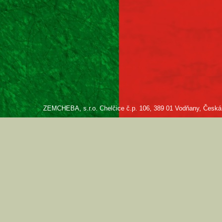
ZEMCHEBA, s.r.o. Chelčice č.p. 106, 389 01 Vodňany, Česká re