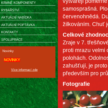
vytvářejí poměrně 
KRMNÉ KOMPONENTY
samosprašná. Plody
RYBÁŘSTVÍ
červenohnědá. Du
AKTUÁLNÍ NABÍDKA
žilkováním. Chuť j
AKTUÁLNÍ POPTÁVKA
KONTAKTY
Celkové zhodnoc
SPOLUPRÁCE
Zraje v 7. třešňov
proti mrazu velmi
Novinky
polohách. Odolnost
NOVINKY
zahušťují, je prot
Více informací zde
především pro pr
Fotografie