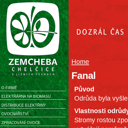
Home
Fanal
Původ
O FIRMĚ
ELEKTRÁRNA NA BIOMASU
Odrůda byla vyšl
DISTRIBUCE ELEKTŘINY
Vlastnosti odrůd
OVOCNÁŘSTVÍ
Stromy rostou zpo
ZPRACOVÁNÍ OVOCE