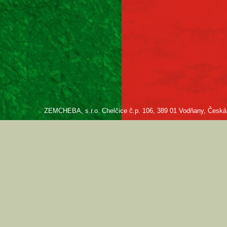
ZEMCHEBA, s.r.o. Chelčice č.p. 106, 389 01 Vodňany, Česká re