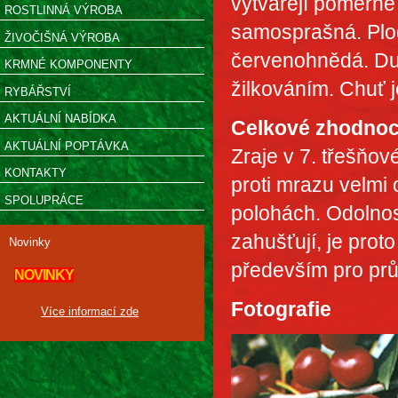
vytvářejí poměrně 
ROSTLINNÁ VÝROBA
samosprašná. Plody
ŽIVOČIŠNÁ VÝROBA
červenohnědá. Du
KRMNÉ KOMPONENTY
žilkováním. Chuť j
RYBÁŘSTVÍ
AKTUÁLNÍ NABÍDKA
Celkové zhodnoc
AKTUÁLNÍ POPTÁVKA
Zraje v 7. třešňov
KONTAKTY
proti mrazu velmi
SPOLUPRÁCE
polohách. Odolnost
zahušťují, je prot
Novinky
především pro pr
NOVINKY
Fotografie
Více informací zde