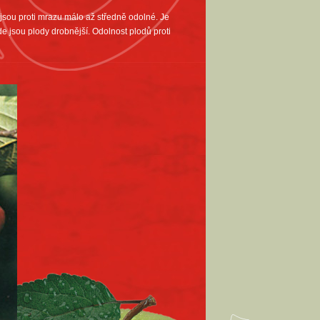
 jsou proti mrazu málo až středně odolné. Je
e jsou plody drobnější. Odolnost plodů proti