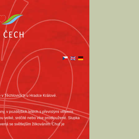
v Těchlovicích u Hradce Králové.
uny, v pozdějších letech s převislými větvemi.
u velké, srdčité nebo více prodloužené. Slupka
rvená se světlejším žilkováním. Chuť je