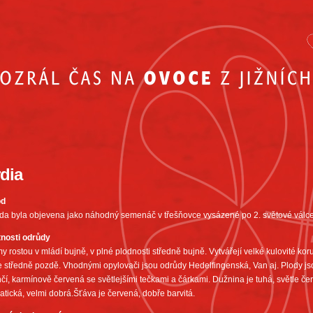
dia
od
da byla objevena jako náhodný semenáč v třešňovce vysázené po 2. světové válce 
tnosti odrůdy
y rostou v mládí bujně, v plné plodnosti středně bujně. Vytvářejí velké kulovité kor
 středně pozdě. Vhodnými opylovači jsou odrůdy Hedelfingenská, Van aj. Plody jso
nčí, karmínově červená se světlejšími tečkami a čárkami. Dužnina je tuhá, světle če
tická, velmi dobrá.Šťáva je červená, dobře barvitá.