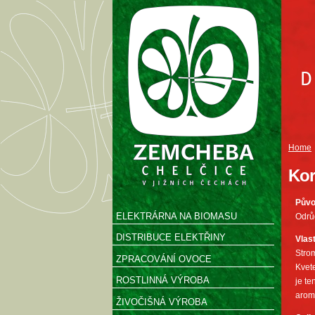
Home
Kor
Pův
ELEKTRÁRNA NA BIOMASU
Odrů
DISTRIBUCE ELEKTŘINY
Vlas
Strom
ZPRACOVÁNÍ OVOCE
Kvete
ROSTLINNÁ VÝROBA
je te
aroma
ŽIVOČIŠNÁ VÝROBA