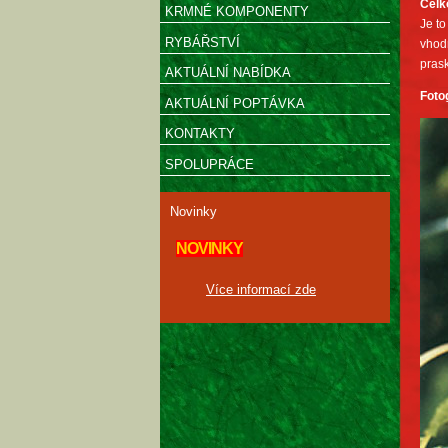
Celk
KRMNÉ KOMPONENTY
Je to
RYBÁŘSTVÍ
vhodn
prask
AKTUÁLNÍ NABÍDKA
Foto
AKTUÁLNÍ POPTÁVKA
KONTAKTY
SPOLUPRÁCE
Novinky
NOVINKY
Více informací zde