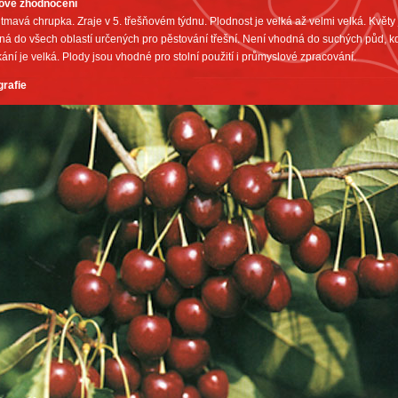
ové zhodnocení
 tmavá chrupka. Zraje v 5. třešňovém týdnu. Plodnost je velká až velmi velká. Květy
á do všech oblastí určených pro pěstování třešní. Není vhodná do suchých půd, kd
ání je velká. Plody jsou vhodné pro stolní použití i průmyslové zpracování.
grafie