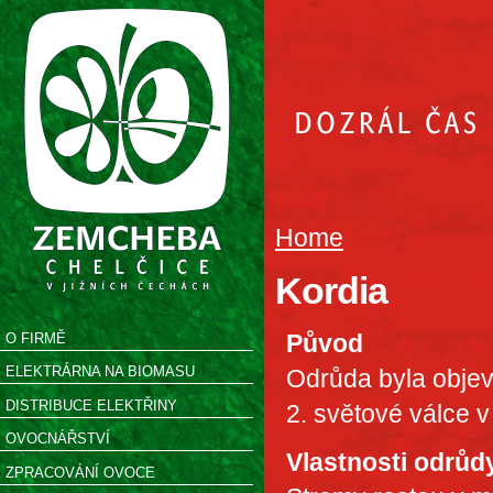
Home
Kordia
Původ
O FIRMĚ
ELEKTRÁRNA NA BIOMASU
Odrůda byla obje
DISTRIBUCE ELEKTŘINY
2. světové válce 
OVOCNÁŘSTVÍ
Vlastnosti odrůd
ZPRACOVÁNÍ OVOCE