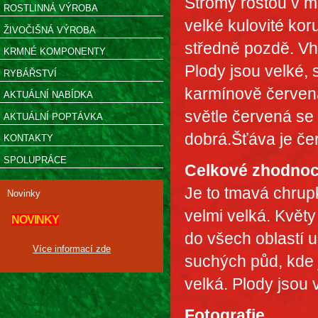
Stromy rostou v ml
ROSTLINNÁ VÝROBA
velké kulovité kor
ŽIVOČIŠNÁ VÝROBA
středně pozdě. Vh
KRMNÉ KOMPONENTY
Plody jsou velké, 
RYBÁŘSTVÍ
karmínově červená
AKTUÁLNÍ NABÍDKA
světle červená se 
AKTUÁLNÍ POPTÁVKA
dobrá.Šťáva je čer
KONTAKTY
SPOLUPRÁCE
Celkové zhodnoc
Je to tmavá chrupk
Novinky
velmi velká. Květ
NOVINKY
do všech oblastí 
Více informací zde
suchých půd, kde j
velká. Plody jsou 
Fotografie