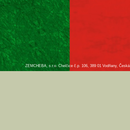
ZEMCHEBA, s.r.o. Chelčice č.p. 106, 389 01 Vodňany, Česká re