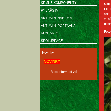
KRMNÉ KOMPONENTY
Celk
Plodn
RYBÁŘSTVÍ
sklad
AKTUÁLNÍ NABÍDKA
ve st
(Rei
AKTUÁLNÍ POPTÁVKA
Foto
KONTAKTY
SPOLUPRÁCE
Novinky
NOVINKY
Více informací zde