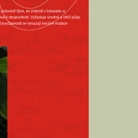
polovině října, se zralostí v listopadu a
livá k strupovitosti. Vyžaduje úrodné a vlhčí půdy
 V současnosti se vysazují nerzivé mutace