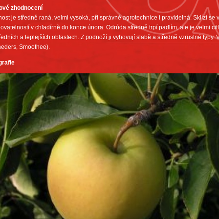
ové zhodnocení
ost je středně raná, velmi vysoká, při správné agrotechnice i pravidelná. Sklízí se v 
ovatelností v chladírně do konce února. Odrůda středně trpí padlím, ale je velmi cit
ředních a teplejších oblastech. Z podnoží ji vyhovují slabě a středně vzrůstné typy.
neders, Smoothee).
grafie