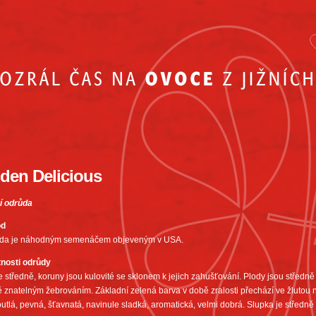
den Delicious
í odrůda
od
da je náhodným semenáčem objeveným v USA.
tnosti odrůdy
 středně, koruny jsou kulovité se sklonem k jejich zahušťování. Plody jsou středně v
 znatelným žebrováním. Základní zelená barva v době zralosti přechází ve žlutou
utlá, pevná, šťavnatá, navinule sladká, aromatická, velmi dobrá. Slupka je středně si