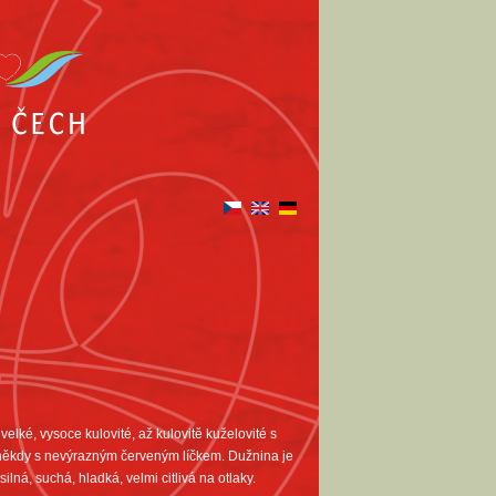
elké, vysoce kulovité, až kulovitě kuželovité s
 někdy s nevýrazným červeným líčkem. Dužnina je
lná, suchá, hladká, velmi citlivá na otlaky.