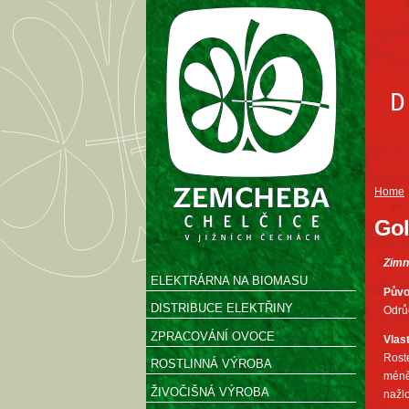
Home
Gol
Zimn
ELEKTRÁRNA NA BIOMASU
Pův
DISTRIBUCE ELEKTŘINY
Odrů
ZPRACOVÁNÍ OVOCE
Vlas
Roste
ROSTLINNÁ VÝROBA
méně
ŽIVOČIŠNÁ VÝROBA
nažlo