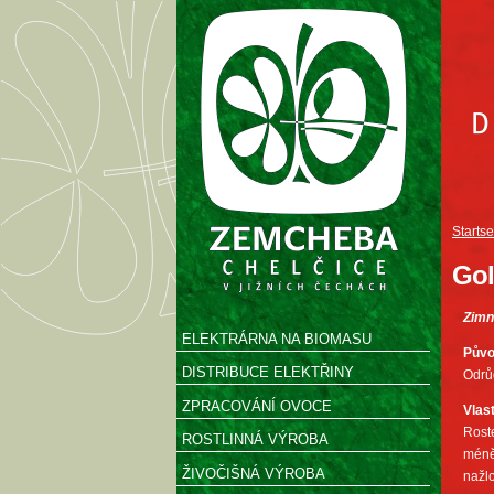
Startse
Gol
Zimn
ELEKTRÁRNA NA BIOMASU
Pův
DISTRIBUCE ELEKTŘINY
Odrů
ZPRACOVÁNÍ OVOCE
Vlas
Roste
ROSTLINNÁ VÝROBA
méně
ŽIVOČIŠNÁ VÝROBA
nažlo