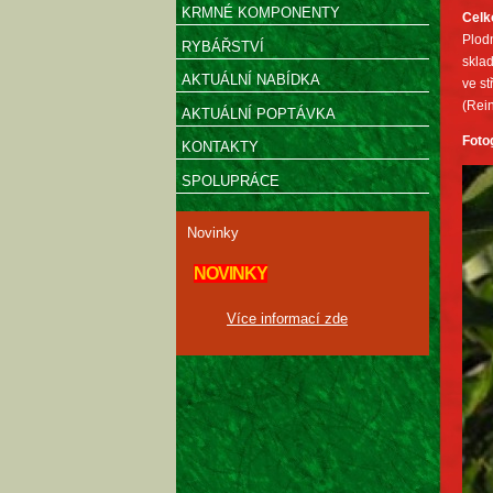
KRMNÉ KOMPONENTY
Celk
Plodn
RYBÁŘSTVÍ
sklad
AKTUÁLNÍ NABÍDKA
ve st
(Rei
AKTUÁLNÍ POPTÁVKA
Foto
KONTAKTY
SPOLUPRÁCE
Novinky
NOVINKY
Více informací zde