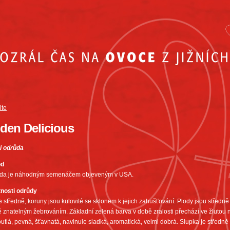
ite
den Delicious
í odrůda
od
da je náhodným semenáčem objeveným v USA.
tnosti odrůdy
 středně, koruny jsou kulovité se sklonem k jejich zahušťování. Plody jsou středně v
 znatelným žebrováním. Základní zelená barva v době zralosti přechází ve žlutou
utlá, pevná, šťavnatá, navinule sladká, aromatická, velmi dobrá. Slupka je středně si