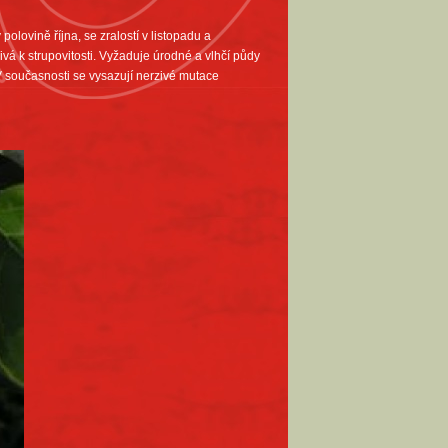
polovině října, se zralostí v listopadu a
livá k strupovitosti. Vyžaduje úrodné a vlhčí půdy
 V současnosti se vysazují nerzivé mutace