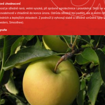
ové zhodnocení
ost je středně raná, velmi vysoká, při správné agrotechnice i pravidelná. Sklízí se v 
ovatelností v chladírně do konce února. Odrůda středně trpí padlím, ale je velmi cit
ředních a teplejších oblastech. Z podnoží ji vyhovují slabě a středně vzrůstné typy.
neders, Smoothee).
grafie