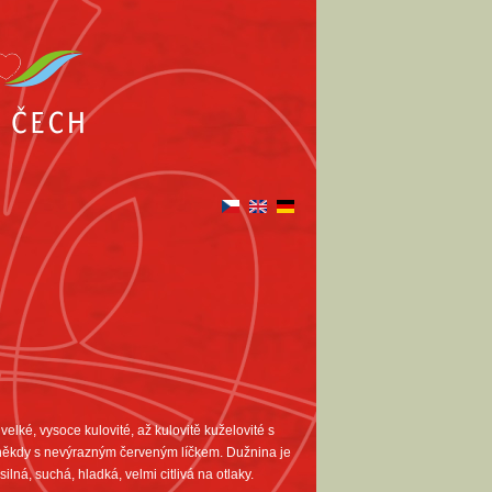
elké, vysoce kulovité, až kulovitě kuželovité s
 někdy s nevýrazným červeným líčkem. Dužnina je
lná, suchá, hladká, velmi citlivá na otlaky.