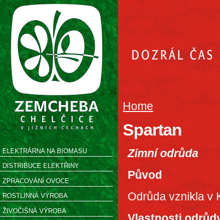
Home
Spartan
Zimní odrůda
ELEKTRÁRNA NA BIOMASU
DISTRIBUCE ELEKTŘINY
Původ
ZPRACOVÁNÍ OVOCE
Odrůda vznikla v
ROSTLINNÁ VÝROBA
ŽIVOČIŠNÁ VÝROBA
Vlastnosti odrůd