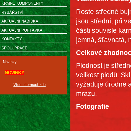
KRMNÉ KOMPONENTY
Roste středně bujn
RYBÁŘSTVÍ
jsou střední, při 
AKTUÁLNÍ NABÍDKA
části souvisle kar
AKTUÁLNÍ POPTÁVKA
jemná, šťavnatá, n
KONTAKTY
SPOLUPRÁCE
Celkové zhodnoc
Novinky
Plodnost je středn
NOVINKY
velikost plodů. Skl
vyžaduje úrodné a
Více informací zde
mrazu.
Fotografie