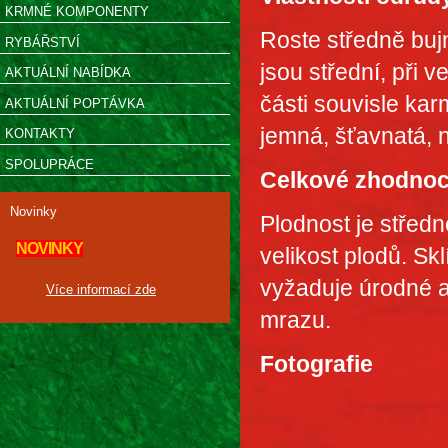
KRMNÉ KOMPONENTY
Roste středně bujn
RYBÁŘSTVÍ
jsou střední, při 
AKTUÁLNÍ NABÍDKA
části souvisle kar
AKTUÁLNÍ POPTÁVKA
jemná, šťavnatá, n
KONTAKTY
SPOLUPRÁCE
Celkové zhodnoc
Novinky
Plodnost je středn
NOVINKY
velikost plodů. Skl
vyžaduje úrodné a
Více informací zde
mrazu.
Fotografie