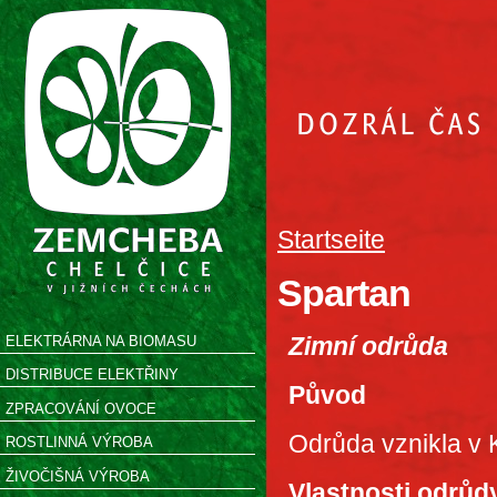
Startseite
Spartan
Zimní odrůda
ELEKTRÁRNA NA BIOMASU
DISTRIBUCE ELEKTŘINY
Původ
ZPRACOVÁNÍ OVOCE
Odrůda vznikla v
ROSTLINNÁ VÝROBA
ŽIVOČIŠNÁ VÝROBA
Vlastnosti odrůd