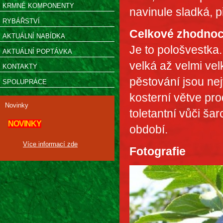
KRMNÉ KOMPONENTY
navinule sladká, p
RYBÁŘSTVÍ
Celkové zhodnoc
AKTUÁLNÍ NABÍDKA
Je to pološvestka
AKTUÁLNÍ POPTÁVKA
velká až velmi vel
KONTAKTY
pěstování jsou ne
SPOLUPRÁCE
kosterní větve pro
Novinky
toletantní vůči ša
NOVINKY
období.
Více informací zde
Fotografie