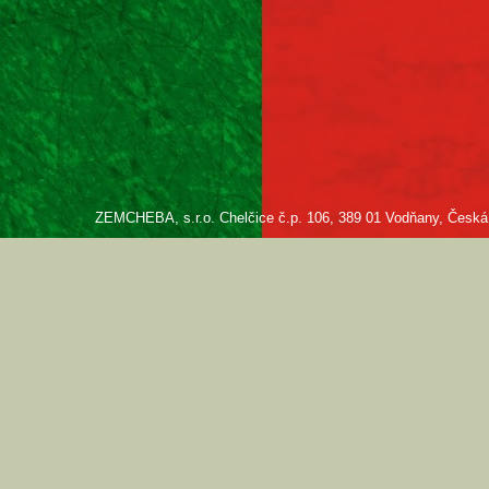
ZEMCHEBA, s.r.o. Chelčice č.p. 106, 389 01 Vodňany, Česká re