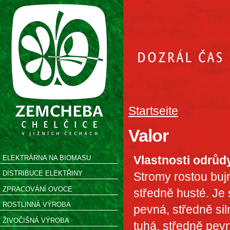
Startseite
Valor
Vlastnosti odrůd
ELEKTRÁRNA NA BIOMASU
DISTRIBUCE ELEKTŘINY
Stromy rostou bujn
ZPRACOVÁNÍ OVOCE
středně husté. Je
ROSTLINNÁ VÝROBA
pevná, středně sil
ŽIVOČIŠNÁ VÝROBA
tuhá, středně pevn