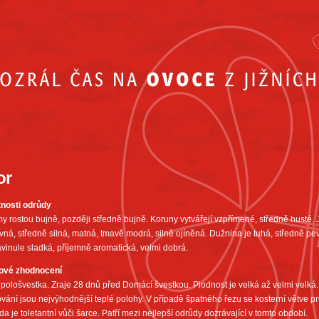
or
tnosti odrůdy
y rostou bujně, později středně bujně. Koruny vytvářejí vzpřímené, středně husté.
vná, středně silná, matná, tmavě modrá, silně ojíněná. Dužnina je tuhá, středně pe
vinule sladká, příjemně aromatická, velmi dobrá.
ové zhodnocení
 pološvestka. Zraje 28 dnů před Domácí švestkou. Plodnost je velká až velmi velká. 
vání jsou nejvýhodnější teplé polohy. V případě špatného řezu se kosterní větve pro
a je toletantní vůči šarce. Patří mezi nejlepší odrůdy dozrávající v tomto období.