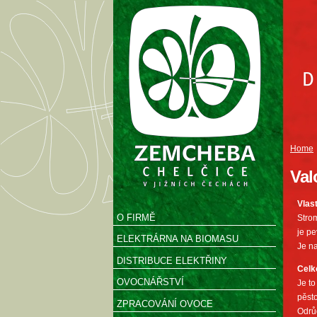
Home
Val
Vlas
O FIRMĚ
Strom
je pe
ELEKTRÁRNA NA BIOMASU
Je na
DISTRIBUCE ELEKTŘINY
Celk
OVOCNÁŘSTVÍ
Je to
pěsto
ZPRACOVÁNÍ OVOCE
Odrůd