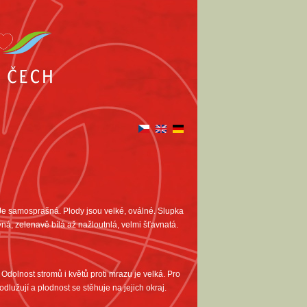
 Je samosprašná. Plody jsou velké, oválné. Slupka
vná, zelenavě bílá až nažloutnlá, velmi šťavnatá.
Odolnost stromů i květů proti mrazu je velká. Pro
dlužují a plodnost se stěhuje na jejich okraj.