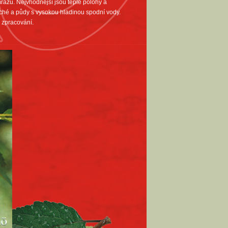
mrazu. Nejvhodnější jsou teplé polohy a
ché a půdy s vysokou hladinou spodní vody.
é zpracování.