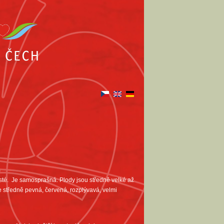
usté. Je samosprašná. Plody jsou středně velké až
je středně pevná, červená, rozplývavá, velmi