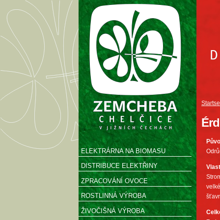
Startse
Érd
Pův
ELEKTRÁRNA NA BIOMASU
Odrů
DISTRIBUCE ELEKTŘINY
Vlas
Strom
ZPRACOVÁNÍ OVOCE
velké
ROSTLINNÁ VÝROBA
šťavn
ŽIVOČIŠNÁ VÝROBA
Celk