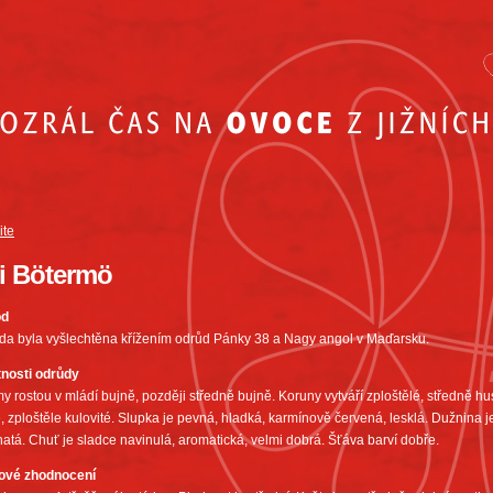
ite
i Bötermö
od
da byla vyšlechtěna křížením odrůd Pánky 38 a Nagy angol v Maďarsku.
tnosti odrůdy
y rostou v mládí bujně, později středně bujně. Koruny vytváří zploštělé, středně h
, zploštěle kulovité. Slupka je pevná, hladká, karmínově červená, lesklá. Dužnina 
atá. Chuť je sladce navinulá, aromatická, velmi dobrá. Šťáva barví dobře.
ové zhodnocení