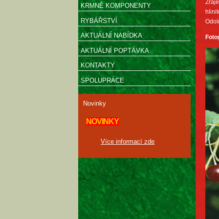
Zraje
KRMNÉ KOMPONENTY
hlin
RYBÁŘSTVÍ
Odoln
AKTUÁLNÍ NABÍDKA
Foto
AKTUÁLNÍ POPTÁVKA
KONTAKTY
SPOLUPRÁCE
Novinky
NOVINKY
Více informací zde