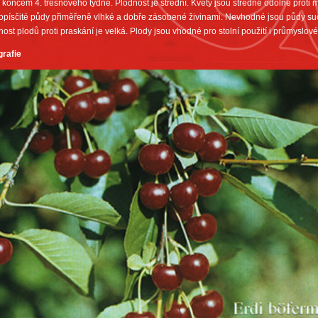
 koncem 4. třešňového týdne. Plodnost je střední. Květy jsou středně odolné proti 
itopísčité půdy přiměřeně vlhké a dobře zásobené živinami. Nevhodné jsou půdy su
ost plodů proti praskání je velká. Plody jsou vhodné pro stolní použití i průmyslov
grafie