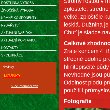
Stromy rostou v ml
ROSTLINNÁ VÝROBA
zploštělé, středn
ŽIVOČIŠNÁ VÝROBA
velké, zploštěle k
KRMNÉ KOMPONENTY
lesklá. Dužnina je
RYBÁŘSTVÍ
Chuť je sladce nav
AKTUÁLNÍ NABÍDKA
AKTUÁLNÍ POPTÁVKA
Celkové zhodnoc
KONTAKTY
Zraje koncem 4. tř
SPOLUPRÁCE
středně odolné pro
hlinitopísčité půd
Novinky
Nevhodné jsou pů
NOVINKY
Odolnost plodů pro
Více informací zde
použití i průmyslo
Fotografie