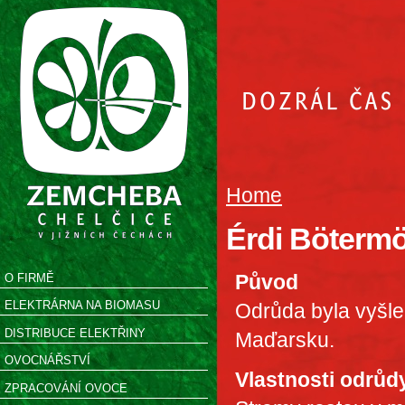
Home
Érdi Böterm
Původ
O FIRMĚ
ELEKTRÁRNA NA BIOMASU
Odrůda byla vyšle
DISTRIBUCE ELEKTŘINY
Maďarsku.
OVOCNÁŘSTVÍ
Vlastnosti odrůd
ZPRACOVÁNÍ OVOCE