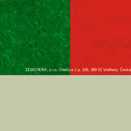
ZEMCHEBA, s.r.o. Chelčice č.p. 106, 389 01 Vodňany, Česká re