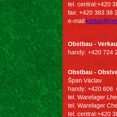
tel. central:+420 
fax: +420 383 38 
e-mail:
kortan@ze
Obstbau - Verkau
handy: +420 724 
Obstbau - Obstv
Špan Václav
handy: +420 606 
tel. Warelager Lh
tel. Warelager Ch
tel. central:+420 