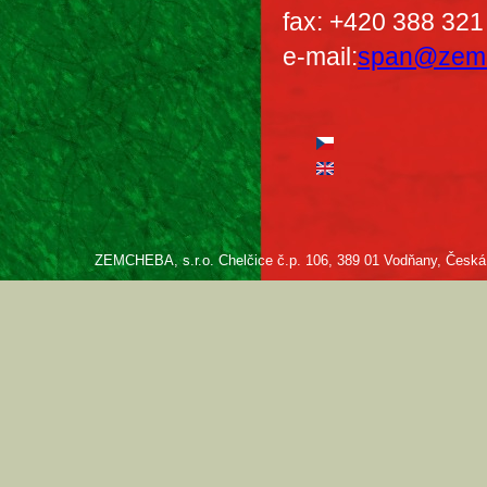
fax: +420 388 321
e-mail:
span@zem
ZEMCHEBA, s.r.o. Chelčice č.p. 106, 389 01 Vodňany, Česká re