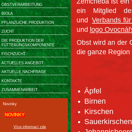
Zemcheba ist ein
OBSTVERARBEITUNG
ein Mitglied 
BIOLA
und
Verbands für
PFLANZLICHE PRODUKTION
und
logo Ovocnář
ZUCHT
DIE PRODUKTION DER
Obst wird an der 
FÜTTERUNGSKOMPONENTE
die ganze Region
FISCHZUCHT
ACTUELLES ANGEBOT
AKTUELLE NACHFRAGE
KONTAKTE
Äpfel
ZUSAMMENARBEIT
Birnen
Novinky
Kirschen
NOVINKY
Sauerkirschen
Více informací zde
Johannisbeer