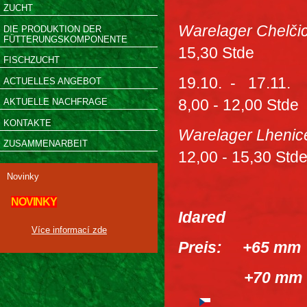
ZUCHT
Warelager Chelčic
DIE PRODUKTION DER
FÜTTERUNGSKOMPONENTE
15,30 Stde
FISCHZUCHT
19.10. - 17.1
ACTUELLES ANGEBOT
8,00 - 12,00 Stde
AKTUELLE NACHFRAGE
KONTAKTE
Warelager Lhenic
ZUSAMMENARBEIT
12,00 - 15,30 Std
Novinky
NOVINKY
Idared
Více informací zde
Preis: +65 m
+70 mm 15 