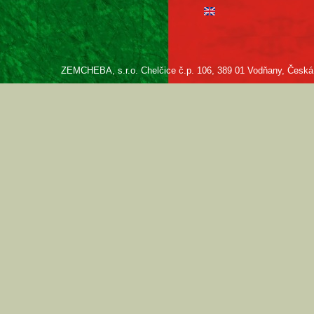
ZEMCHEBA, s.r.o. Chelčice č.p. 106, 389 01 Vodňany, Česká re