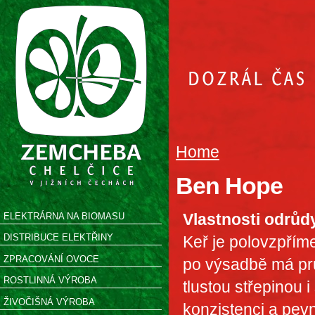
Home
Ben Hope
Vlastnosti odrůd
ELEKTRÁRNA NA BIOMASU
DISTRIBUCE ELEKTŘINY
Keř je polovzpřím
ZPRACOVÁNÍ OVOCE
po výsadbě má pr
ROSTLINNÁ VÝROBA
tlustou střepinou i
ŽIVOČIŠNÁ VÝROBA
konzistenci a pev