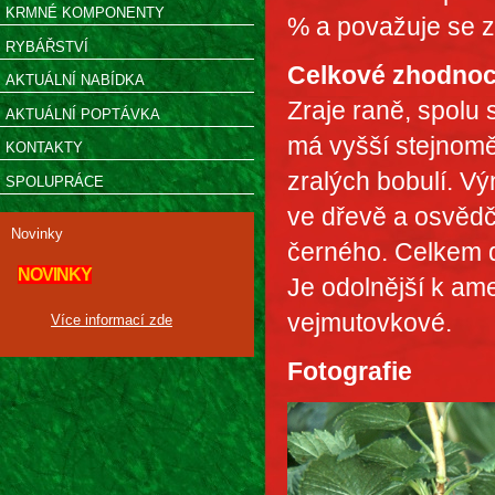
KRMNÉ KOMPONENTY
% a považuje se z
RYBÁŘSTVÍ
Celkové zhodnoc
AKTUÁLNÍ NABÍDKA
Zraje raně, spolu
AKTUÁLNÍ POPTÁVKA
má vyšší stejnomě
KONTAKTY
zralých bobulí. V
SPOLUPRÁCE
ve dřevě a osvědči
Novinky
černého. Celkem d
NOVINKY
Je odolnější k am
vejmutovkové.
Více informací zde
Fotografie