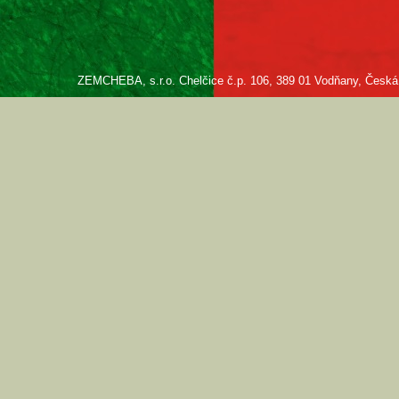
ZEMCHEBA, s.r.o. Chelčice č.p. 106, 389 01 Vodňany, Česká re