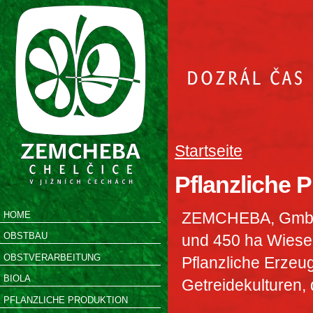
Startseite
Pflanzliche 
ZEMCHEBA, GmbH C
HOME
OBSTBAU
und 450 ha Wiese
OBSTVERARBEITUNG
Pflanzliche Erzeug
BIOLA
Getreidekulturen,
PFLANZLICHE PRODUKTION