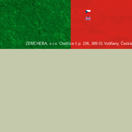
ZEMCHEBA, s.r.o. Chelčice č.p. 106, 389 01 Vodňany, Česká re