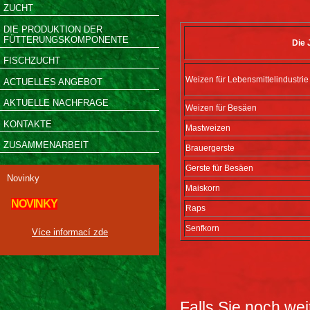
ZUCHT
DIE PRODUKTION DER
FÜTTERUNGSKOMPONENTE
Die 
FISCHZUCHT
Weizen für Lebensmittelindustrie
ACTUELLES ANGEBOT
AKTUELLE NACHFRAGE
Weizen für Besäen
KONTAKTE
Mastweizen
ZUSAMMENARBEIT
Brauergerste
Gerste für Besäen
Novinky
Maiskorn
NOVINKY
Raps
Senfkorn
Více informací zde
Falls Sie noch wei