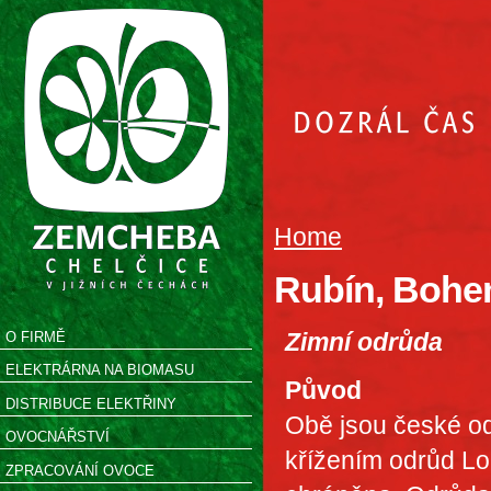
Home
Rubín, Bohe
Zimní odrůda
O FIRMĚ
ELEKTRÁRNA NA BIOMASU
Původ
DISTRIBUCE ELEKTŘINY
Obě jsou české od
OVOCNÁŘSTVÍ
křížením odrůd Lo
ZPRACOVÁNÍ OVOCE