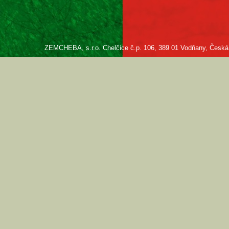
ZEMCHEBA, s.r.o. Chelčice č.p. 106, 389 01 Vodňany, Česká re