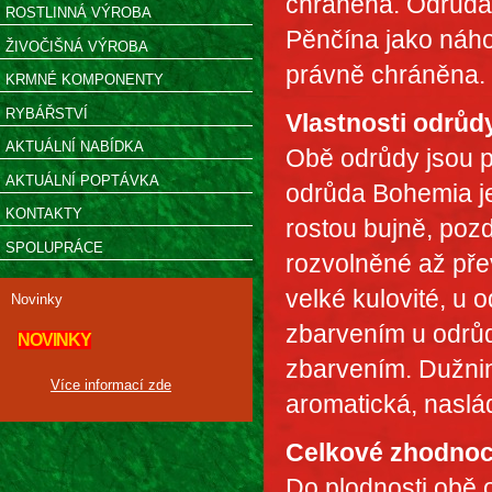
chráněna. Odrůda
ROSTLINNÁ VÝROBA
Pěnčína jako náh
ŽIVOČIŠNÁ VÝROBA
právně chráněna.
KRMNÉ KOMPONENTY
RYBÁŘSTVÍ
Vlastnosti odrůd
AKTUÁLNÍ NABÍDKA
Obě odrůdy jsou pr
AKTUÁLNÍ POPTÁVKA
odrůda Bohemia j
KONTAKTY
rostou bujně, pozd
SPOLUPRÁCE
rozvolněné až pře
velké kulovité, u
Novinky
zbarvením u odrů
NOVINKY
zbarvením. Dužnin
Více informací zde
aromatická, naslád
Celkové zhodnoc
Do plodnosti obě o