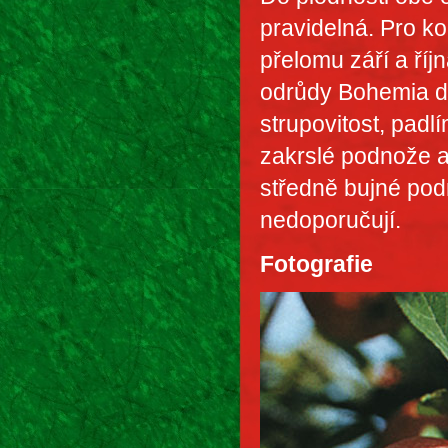
pravidelná. Pro ko
přelomu září a říj
odrůdy Bohemia d
strupovitost, padl
zakrslé podnože a
středně bujné po
nedoporučují.
Fotografie